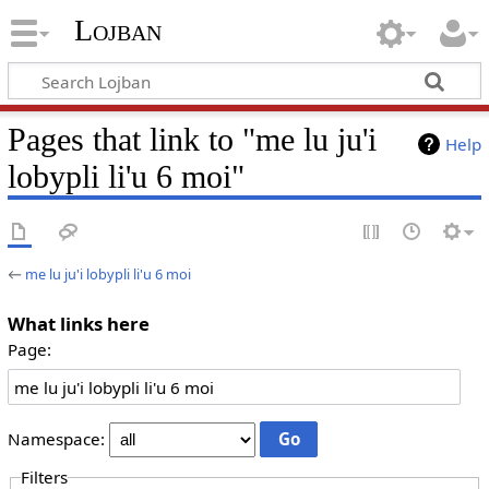
Lojban
Pages that link to "me lu ju'i
Help
lobypli li'u 6 moi"
←
me lu ju'i lobypli li'u 6 moi
What links here
Page:
Namespace:
Filters