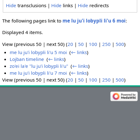
Hide
transclusions |
Hide
links |
Hide
redirects
The following pages link to
me lu ju'i lobypli li'u 6 moi
:
Displayed 4 items.
View (previous 50 | next 50) (
20
|
50
|
100
|
250
|
500
)
me lu ju'i lobypli li'u 5 moi
‎
(
← links
)
Lojban timeline
‎
(
← links
)
zo'ei la'e "lu ju'i lobypli li'u"
‎
(
← links
)
me lu ju'i lobypli li'u 7 moi
‎
(
← links
)
View (previous 50 | next 50) (
20
|
50
|
100
|
250
|
500
)