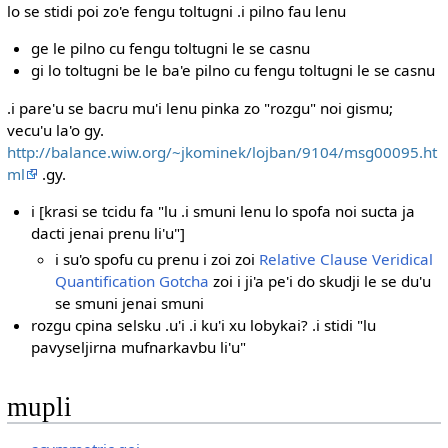
lo se stidi poi zo'e fengu toltugni .i pilno fau lenu
ge le pilno cu fengu toltugni le se casnu
gi lo toltugni be le ba'e pilno cu fengu toltugni le se casnu
.i pare'u se bacru mu'i lenu pinka zo "rozgu" noi gismu;
vecu'u la'o gy.
http://balance.wiw.org/~jkominek/lojban/9104/msg00095.ht
ml
.gy.
i [krasi se tcidu fa "lu .i smuni lenu lo spofa noi sucta ja
dacti jenai prenu li'u"]
i su'o spofu cu prenu i zoi zoi
Relative Clause Veridical
Quantification Gotcha
zoi i ji'a pe'i do skudji le se du'u
se smuni jenai smuni
rozgu cpina selsku .u'i .i ku'i xu lobykai? .i stidi "lu
pavyseljirna mufnarkavbu li'u"
mupli