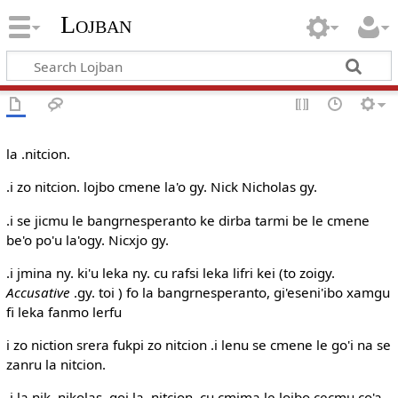
Lojban
la .nitcion.
.i zo nitcion. lojbo cmene la'o gy. Nick Nicholas gy.
.i se jicmu le bangrnesperanto ke dirba tarmi be le cmene
be'o po'u la'ogy. Nicxjo gy.
.i jmina ny. ki'u leka ny. cu rafsi leka lifri kei (to zoigy.
Accusative
.gy. toi ) fo la bangrnesperanto, gi'eseni'ibo xamgu
fi leka fanmo lerfu
i zo niction srera fukpi zo nitcion .i lenu se cmene le go'i na se
zanru la nitcion.
.i la nik. nikolas. goi la .nitcion. cu cmima le lojbo cecmu co'a