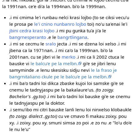
la 1991nan. ce'e di'a la 1994nan. bi'o la 1999nan.
.i mi cmima le'i runbau nelci krasi lojbo (to se ciksi vecu'u
le prosa pe
le'i cnino nunbanro lojbo
toi) no'u sa'enai le'i
jbini cedra krasi lojbo
.i mi pu gunka tu'a ji'a le
bangrnesperanto
.e le
bangrtlingana
.
.i mi se cecmu le
sralo
jecta .i mi se dzena loi xelso .i mi
jbena ca la 1971nan. .i mi ca'o la 1999nan. bi'o la
2001nan. cu se jibri vi le
merko
.i mi ca li 2002 ctuca le
bauske vi
le balcu'e pe la melbn.
gi'e se jibri lenu
samyminde .e lenu skesisku sidju nevi
le la fraso je
bangrnitaliano ckule pe le balcu'e pe la melbn.
.i mi ba'o tadni loi dikca zbaske kujoi loi samske gi'e se
cnemu le tadnyjaspu pe la bakalaure'us.
(to zoigy.
Bachelor's .gy.toi)
.i mi ba'o tadni loi bauske gi'e se cnemu
le tadnyjaspu pe la doktor.
.i semu'ibo mi citri bauske lanli lenu loi ninxelso klobaukle
(to zoigy. dialect .gy.toi)
cu ve cmavo fi makau zoixy. pou
xy. .i zoixy. pou xy. smuni simsa zo poi .e zo nu .e "lo'u do'e
le nu le'u"