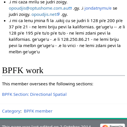
.i mi caza mrilu se judri zoigy.
opoudjis@optushome.com.au
.gy. .i
jondatnymu'e
se
judri zoigy.
opoudjis.net
.gy.
.i mi ca lenu jmina fi la .uikij cu se judri li 128 pi'e 200 pi'e
37 pi'e 21 - ne lemi briju pevi la kalifornias. ge'uge'u -- .e li
128 pi'e 195 pi'e tu'o pi'e tu'o - ne lemi zdani pevi la
kalifornias. ge'uge'u - .e li 128.250.86.21 - ne lemi briju
pevi la melbn ge'uge'u - .e lo vrici - ne lemi zdani pevi la
melbn ge'uge'u
BPFK work
This member oversees the following sections:
BPFK Section: Directional Spatial
Category
:
BPFK member
This page was last edited on 2 October 2014,