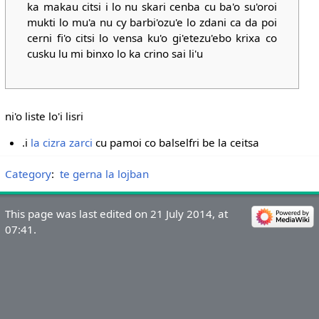
ka makau citsi i lo nu skari cenba cu ba'o su'oroi
mukti lo mu'a nu cy barbi'ozu'e lo zdani ca da poi
cerni fi'o citsi lo vensa ku'o gi'etezu'ebo krixa co
cusku lu mi binxo lo ka crino sai li'u
ni'o liste lo'i lisri
.i
la cizra zarci
cu pamoi co balselfri be la ceitsa
Category
:
te gerna la lojban
This page was last edited on 21 July 2014, at
07:41.