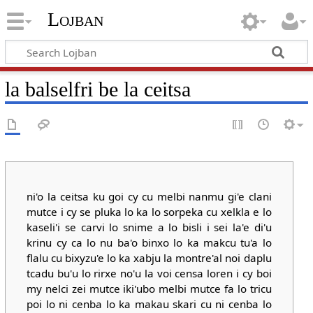
Lojban
la balselfri be la ceitsa
ni'o la ceitsa ku goi cy cu melbi nanmu gi'e clani
mutce i cy se pluka lo ka lo sorpeka cu xelkla e lo
kaseli'i se carvi lo snime a lo bisli i sei la'e di'u
krinu cy ca lo nu ba'o binxo lo ka makcu tu'a lo
flalu cu bixyzu'e lo ka xabju la montre'al noi daplu
tcadu bu'u lo rirxe no'u la voi censa loren i cy boi
my nelci zei mutce iki'ubo melbi mutce fa lo tricu
poi lo ni cenba lo ka makau skari cu ni cenba lo