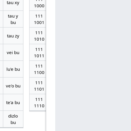
tau xy
170
120
78
x
xy
1000
tau y
111
171
121
79
y
y bu
bu
1001
111
tau zy
172
122
7A
z
zy
1010
111
vei bu
173
123
7B
{
lu'i bu
1011
111
lu'e bu
174
124
7C
|
sraji bu
1100
111
ve'o bu
175
125
7D
}
lu'u bu
1101
111
te'a bu
176
126
7E
~
ji'i bu
1110
dizlo
bu