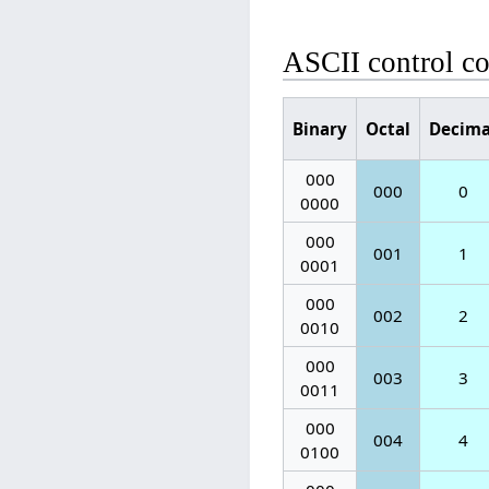
ASCII control co
Binary
Octal
Decima
000
000
0
0000
000
001
1
0001
000
002
2
0010
000
003
3
0011
000
004
4
0100