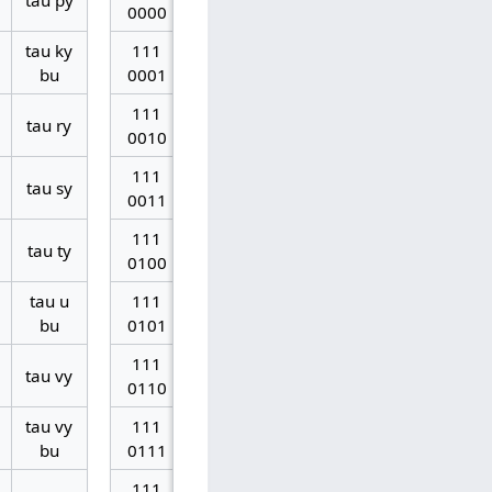
tau py
160
112
70
p
py
0000
tau ky
111
161
113
71
q
ky bu
bu
0001
111
tau ry
162
114
72
r
ry
0010
111
tau sy
163
115
73
s
sy
0011
111
tau ty
164
116
74
t
ty
0100
tau u
111
165
117
75
u
u bu
bu
0101
111
tau vy
166
118
76
v
vy
0110
tau vy
111
167
119
77
w
vy bu
bu
0111
111