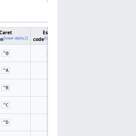
Caret
Escape
Name
[lower-alpha 2]
[lower-alpha 3]
on
code
Null character
^@
\0
Start of Header
^A
Start of Text
^B
End of Text
^C
End of Transmission
^D