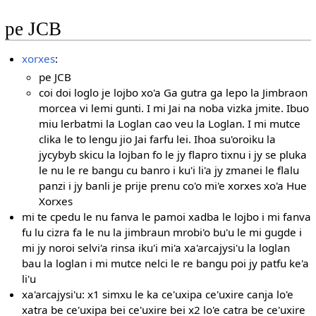
pe JCB
xorxes
:
pe JCB
coi doi loglo je lojbo xo'a Ga gutra ga lepo la Jimbraon
morcea vi lemi gunti. I mi Jai na noba vizka jmite. Ibuo
miu lerbatmi la Loglan cao veu la Loglan. I mi mutce
clika le to lengu jio Jai farfu lei. Ihoa su'oroiku la
jycybyb skicu la lojban fo le jy flapro tixnu i jy se pluka
le nu le re bangu cu banro i ku'i li'a jy zmanei le flalu
panzi i jy banli je prije prenu co'o mi'e xorxes xo'a Hue
Xorxes
mi te cpedu le nu fanva le pamoi xadba le lojbo i mi fanva
fu lu cizra fa le nu la jimbraun mrobi'o bu'u le mi gugde i
mi jy noroi selvi'a rinsa iku'i mi'a xa'arcajysi'u la loglan
bau la loglan i mi mutce nelci le re bangu poi jy patfu ke'a
li'u
xa'arcajysi'u: x1 simxu le ka ce'uxipa ce'uxire canja lo'e
xatra be ce'uxipa bei ce'uxire bei x2 lo'e catra be ce'uxire