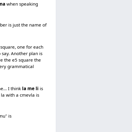
ama
when speaking
ber is just the name of
 square, one for each
 say. Another plan is
ive the e5 square the
 very grammatical
... I think
la me li
is
la with a cmevla is
mu" is