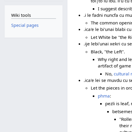
toi|to lu ibu. li'u cu 
I suggest describ
.i le fadni nuncfa cu mu
Wiki tools
The common open
Special pages
.ica'e le bi'unai blabi cu 
Let White be "the R
.ije lebi'unai xekri cu se
Black, "the Left".
Why right and l
artifact of game
No,
cultural 
.ica'e lei se muvdu cu se 
Let the pieces in or
phma
:
pezli is leaf,
betsemes
"Rolle
their