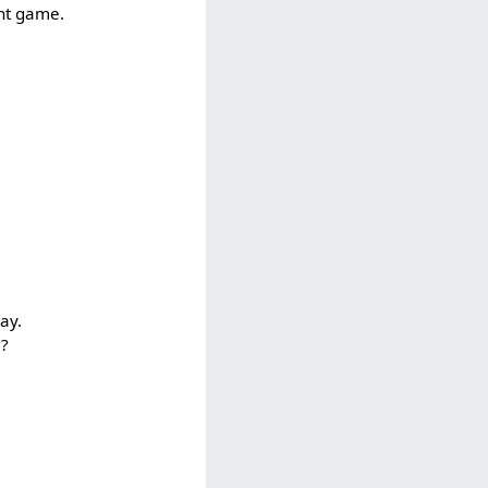
ent game.
way.
)?