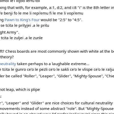
bimoi le'i lojbo lerfu toi
ing that with, for example, a:1, d:2, and i:8 "i" is the 8th letter 
'e benji fo le me li repi'emu fi le me li vopi'emu
ing
Pawn to King's Four
would be "2:5" to "4:5".
se tcita le prityjei .a le pritu
ight Army".
 tcita le zuljei .a le zunle
eft? Chess boards are most commonly shown with white at the bo
 theory?
neutrality
taken perhaps to a laughable extreme...
tcita le gunro ce'o le pezli ce'o le sakli ce'o le vlispe ce'o le ralju
der be called "Roller", "Leaper", "Glider", "Mighty-Spouse", "Chie
 not leap, which is plipe
:
r", "Leaper" and "Glider" are nice choices for cultural neutrality
 movements instead of some abstract "role". But "Mighty-Spouse"