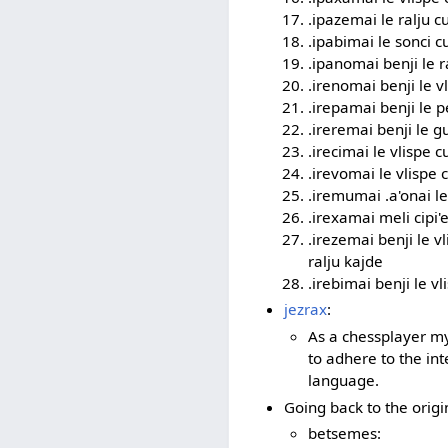
.ipazemai le ralju c
.ipabimai le sonci cu
.ipanomai benji le ra
.irenomai benji le vl
.irepamai benji le pe
.ireremai benji le g
.irecimai le vlispe c
.irevomai le vlispe c
.iremumai .a'onai le
.irexamai meli cipi'e
.irezemai benji le v
ralju kajde
.irebimai benji le vl
jezrax
:
As a chessplayer mys
to adhere to the in
language.
Going back to the orig
betsemes: