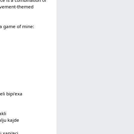
ece is a combination of
e movement-themed
 a game of mine:
eli bipi'exa
akli
alju kajde
i xapi'eci