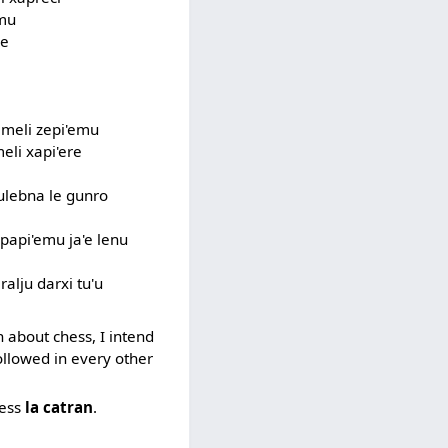
emu
de
lemeli zepi'emu
meli xapi'ere
tulebna le gunro
i papi'emu ja'e lenu
ralju darxi tu'u
n about chess, I intend
ollowed in every other
hess
la catran
.