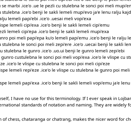
u se marbi .ice'o .ue le pezli cu stulebna le sonci poi meli mupi'
 stulebna .ice'o benji le sakli lemeli mupi'evo ja'e lenu ralju kaj
lju lemeli papi'ebi .ice'o .uesai meli vopi'exa
ispe lemeli cipi'exa .ice'o benji le sakli lemeli cipi'emu
zli lemeli cipi'epa .ice'o benji le sakli lemeli mupi'exa
unro poi meli papi'epa ku'o lemeli papi'emu .ice'o benji le ralju 
u stulebna le sonci poi meli zepi'ere .ice'o .uecai benji le sakli le
u stulebna le gunro .ice'o .uo.ui benji le gunro lemeli zepi'ebi
 gunro custulebna le sonci poi meli vopi'exa .ice'o le vlispe cu s
ze .ice'o le vlispe cu stulebna le sonci poi meli cipi'eze
lispe lemeli repi'eze .ice'o le vlispe cu stulebna le gunro poi mel
ispe lemeli papi'exa .ice'o benji le sakli lemeli vopi'emu ja'e lenu 
elf, I have no use for this terminology. If I ever speak in Lojba
ternational standards of notation and naming. They are widely f
in of chess, chataranga or chatrang, makes the nicer word for c