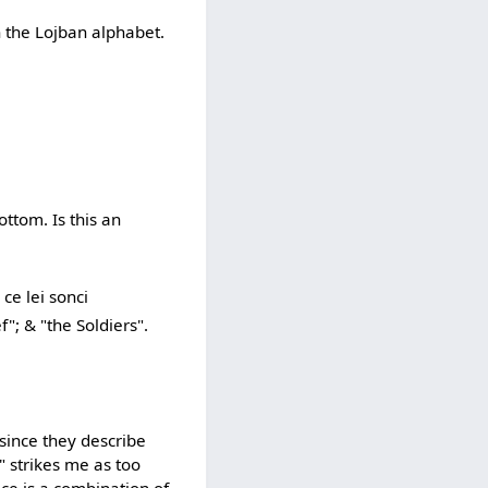
in the Lojban alphabet.
ttom. Is this an
 ce lei sonci
f"; & "the Soldiers".
 since they describe
 strikes me as too