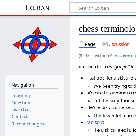
Lojban
chess terminol
Page
Discussion
(Redirected from
Chess termin
nu skicu la .tces.
goi pe'i l
.i .ai troci lenu skicu 
Navigation
I've been trying to 
ni'o ca'e le xavomei cu s
Learning
Let the sixty-four 
Questions
.ite'i le dizlo zunle selc
Live chat
The lower left corner
Contacts
rab.spir
:
Recent changes
.i e'u skicu la'edi'u f