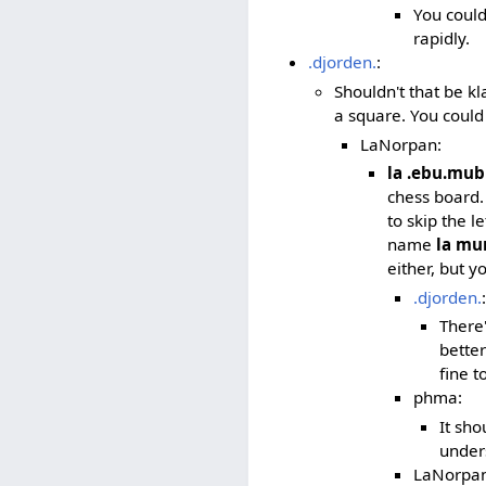
You could
rapidly.
.djorden.
:
Shouldn't that be k
a square. You could
LaNorpan:
la .ebu.mub
chess board
to skip the l
name
la m
either, but 
.djorden.
:
There
bette
fine t
phma:
It sho
under
LaNorpan