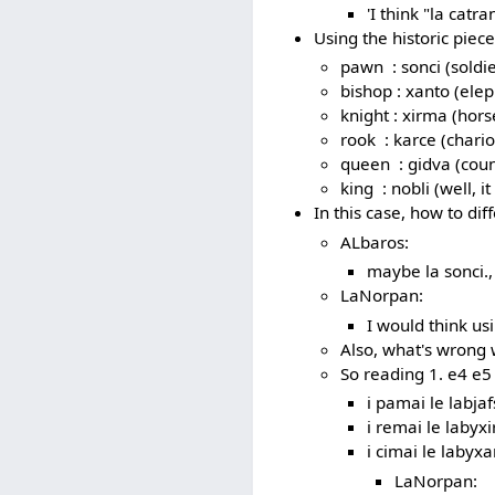
'I think "la cat
Using the historic piece
pawn : sonci (soldie
bishop : xanto (ele
knight : xirma (hors
rook : karce (chario
queen : gidva (couns
king : nobli (well, it
In this case, how to di
ALbaros:
maybe la sonci.,
LaNorpan:
I would think usi
Also, what's wrong w
So reading 1. e4 e5 
i pamai le labjaf
i remai le labyxi
i cimai le labyx
LaNorpan: