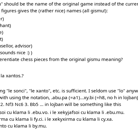
ran" should be the name of the original game instead of the curr
 figures gives the (rather nice) names (all gismu!):
r)
phant)
e)
t)
ellor, advisor)
 sounds nice :) )
fferentiate chess pieces from the original gismu meaning?
 la xantos.?
ng "le sonci", "le xanto", etc. is sufficient. I seldom use "lo" any
ith using the notation, .abu.pa (=a1)...xy.bi (=h8, no h in lojban
2. Nf3 Nc6 3. Bb5 ... in lojban will be something like this
soi cu klama li .ebu.vo. i le xekyjafsoi cu klama li .ebu.mu.
rma cu klama li fy.ci. i le xekyxirma cu klama li cy.xa.
anto cu klama li by.mu.