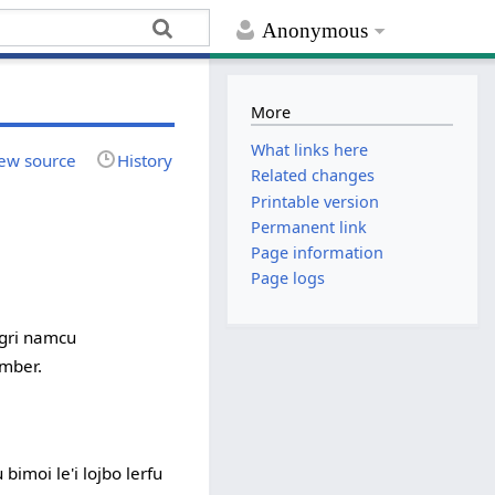
Anonymous
More
What links here
ew source
History
Related changes
Printable version
Permanent link
Page information
Page logs
ijgri namcu
umber.
cu bimoi le'i lojbo lerfu