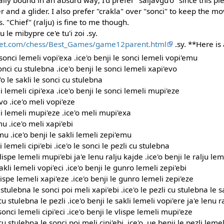
ally bound in an absurd way; I'd prefer "saljavgu'o" since this pi
er and a glider. I also prefer "crakla" over "sonci" to keep th
 "Chief" (ralju) is fine to me though.
au le mibypre ce'e tu'i zoi .sy.
enet.com/chess/Best_Games/game12parent.html
.sy. **Here is
 sonci lemeli vopi'exa .ice'o benji le sonci lemeli vopi'emu
onci cu stulebna .ice'o benji le sonci lemeli xapi'evo
'o le sakli le sonci cu stulebna
i lemeli cipi'exa .ice'o benji le sonci lemeli mupi'eze
o .ice'o meli vopi'eze
li lemeli mupi'eze .ice'o meli mupi'exa
u .ice'o meli xapi'ebi
u .ice'o benji le sakli lemeli zepi'emu
i lemeli cipi'ebi .ice'o le sonci le pezli cu stulebna
ispe lemeli mupi'ebi ja'e lenu ralju kajde .ice'o benji le ralju lem
kli lemeli vopi'eci .ice'o benji le gunro lemeli zepi'ebi
lispe lemeli xapi'eze .ice'o benji le gunro lemeli zepi'eze
 stulebna le sonci poi meli xapi'ebi .ice'o le pezli cu stulebna le s
u stulebna le pezli .ice'o benji le sakli lemeli vopi'ere ja'e lenu r
nci lemeli cipi'eci .ice'o benji le vlispe lemeli mupi'eze
u stulebna le sonci poi meli cipi'ebi .ice'o .ue benji le pezli lemel