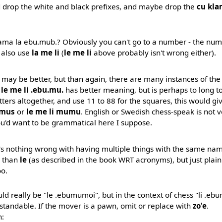
 drop the white and black prefixes, and maybe drop the
cu kl
lama la ebu.mub.? Obviously you can't go to a number - the num
 also use
la me li
(
le me li
above probably isn't wrong either).
may be better, but than again, there are many instances of the
.
le me li .ebu.mu.
has better meaning, but is perhaps to long to
etters altogether, and use 11 to 88 for the squares, this would g
umus
or
le me li mumu
. English or Swedish chess-speak is not
you'd want to be grammatical here I suppose.
's nothing wrong with having multiple things with the same name
r than
le
(as described in the book WRT acronyms), but just plain 
oo.
uld really be "le .ebumumoi", but in the context of chess "li .ebu
standable. If the mover is a pawn, omit or replace with
zo'e
.
: