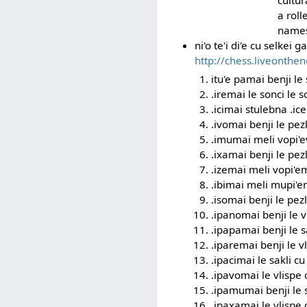
cultur
a roll
names.
ni'o te'i di'e cu selkei g
http://chess.liveonth
itu'e pamai benji le
.iremai le sonci le s
.icimai stulebna .ice
.ivomai benji le pezl
.imumai meli vopi'ev
.ixamai benji le pez
.izemai meli vopi'em
.ibimai meli mupi'em
.isomai benji le pezl
.ipanomai benji le vl
.ipapamai benji le sa
.iparemai benji le v
.ipacimai le sakli cu
.ipavomai le vlispe c
.ipamumai benji le so
.ipaxamai le vlispe c