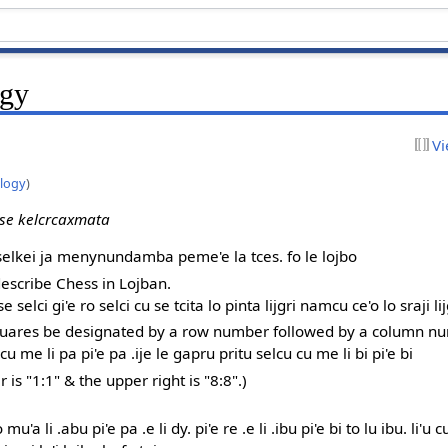
ogy
Vi
ology
)
e se kelcrcaxmata
le selkei ja menynundamba peme'e la tces. fo le lojbo
describe Chess in Lojban.
e selci gi'e ro selci cu se tcita lo pinta lijgri namcu ce'o lo sraji l
squares be designated by a row number followed by a column n
i cu me li pa pi'e pa .ije le gapru pritu selcu cu me li bi pi'e bi
 is "1:1" & the upper right is "8:8".)
o mu'a li .abu pi'e pa .e li dy. pi'e re .e li .ibu pi'e bi to lu ibu. li'u 