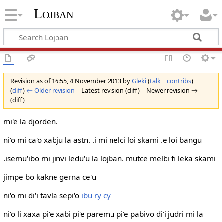
Lojban
Revision as of 16:55, 4 November 2013 by
Gleki
(
talk
|
contribs
)
(
diff
)
← Older revision
| Latest revision (diff) | Newer revision →
(diff)
mi'e la djorden.
ni'o mi ca'o xabju la astn. .i mi nelci loi skami .e loi bangu
.isemu'ibo mi jinvi ledu'u la lojban. mutce melbi fi leka skami
jimpe bo kakne gerna ce'u
ni'o mi di'i tavla sepi'o
ibu ry cy
ni'o li xaxa pi'e xabi pi'e paremu pi'e pabivo di'i judri mi la