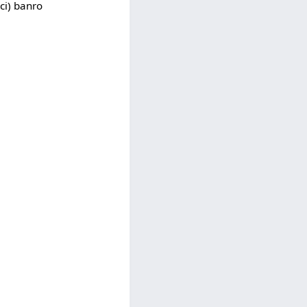
;‏ (ע"ע nro