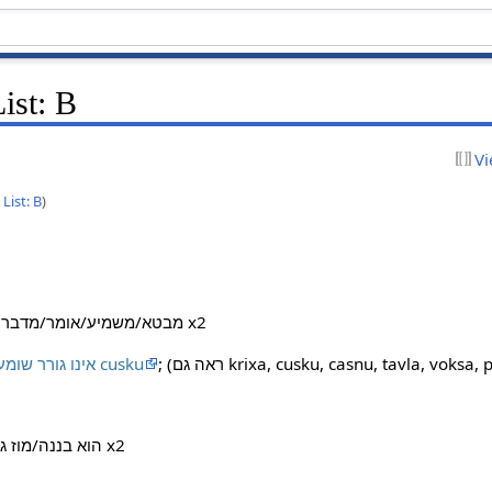
ist: B
Vi
List: B
)
קול x2
x1 מבטא/משמיע/אומר/מדבר
krixa, cusku, casnu, tavla, voksa, pinka) 
אינו גורר שומע או קהל; 'אומר' הוא בדרך כלל cusku
ממין/סוג/זן x2
x1 הוא בננה/מוז 