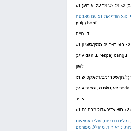
pulji) banfi
דו-חיים
x1 הוא דו-חיים ממין/סוג/זן x2
(ע"ע danlu, respa) bangu
לשון
tance, cusku, ve tavla, v
אדיר
tanr: יוצא מן הכלל, מעולה, מרשים, מעורר יראת כבוד, מעורר
רסם (כולם על-פי-רוב zabna); איום, נורא