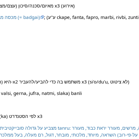
x1 (אירוע) מגן/שומר על x2 (עצם/מצב) מאיום/סכנה/סיכון x3 (אירוע)
;‏ (ע"ע ckape, fanta, fapro, marbi, rivbi, zunti, snura, binra, lunbe,
גם מאבטח; x1 הודף את x3; מכסה מגן (= badgai)
x1 היא (ה)לשון/שפה/ניב/דיאלקט ש-x2 משתמש בה כדי להביע/להעביר x3 ‏(si'o/du'u, לא ציטוט)
(ע"ע alsi, gerna, jufra, natmi, slaka) banli
x1 הוא אדיר/גדול מבחינה x2 ‏(ka) לפי הסטנדרט x3
מצביע על גדולה סובייקטיבית; מילים נרדפות, אולי באמצעות u
השראה, מיוחד, מלכותי, מובחר, דגול, רם מעלה, בעל ממלכתיות, נורא הוד, מהולל, מפו