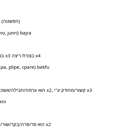
x1 עצוב/מדוכא/מדוכדך על x2 (הפשטה)
(ע"ע  junri) bajra
x1 רץ על פני x2 באמצעות גפיים x3 בצורת ריצה x4
(ע"ע a, plipe, cpare) bakfu
שמכיל(ה) x2, קשור/מהודק ע"י x3
x1 הוא ערמה/חבילה/אשכ
(ע"ע
ממין/סוג/זן x2
x1 הוא פר/פרה/בקר/שור/