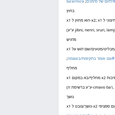
ba'armo'a לדגם של סימנים
בחוץ
jibni, nenri, sruri, lamji
מדגיש
גם: אומר בתקיפות/בעוצמה
מחליף
bin
נושך