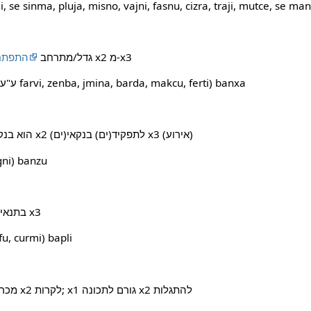
 se sinma, pluja, misno, vajni, fasnu, cizra, traji, mutce, se manci) ba
לגודל/אל צורה x2 מ-x3
x1 גדל/מתרחב
התפתח
;‏ (ע"ע farvi, zenba, jmina, barda, makcu, ferti) banxa
x1 הוא בנק בבעלות/במערכת בנקאית x2 לתפקיד(ים) בנקאי(ים) x3 (אירוע)
(ע"ע ) banzu
x1 (עצם) מספיק למטרה x2 בתנאים x3
(ע"ע  curmi) bapli
‏ (ka) מכריח/מאלץ אירוע x2 לקרות; x1 גורם לתכונה x2 להתגלות