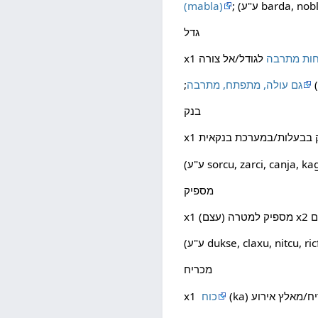
barda, nobli,
(mabla)
גדל
ות מתרבה
גם עולה, מתפתח, מתרבה
בנק
sorcu, zarci, canja, kagni
מספיק
dukse, claxu, nitcu, ricfu,
מכריח
כוח
x1