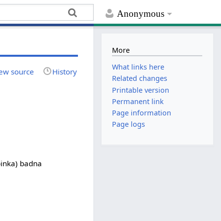
Anonymous
More
What links here
ew source
History
Related changes
Printable version
Permanent link
Page information
Page logs
;‏ (ראה גם badna