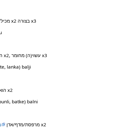
x1 מכיל/כמות של/נוצר מגיר ממקור x2 בצורה x3
(ע
x1 הוא דלי/פך/פחית עם תכולה x2, עשוי(ה) מחומר x3
(ע"ע  lanka) balji
מצמח/זן x2
x1 ה
(ע"ע unli, batke) balni
של בניין/מבנה x2
x1 מרפסת/מדף/אדן
ב