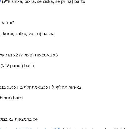
;‏ (ע"ע sinxa, pixra, se ciska, se prina) bartu
x1 הוא מחוץ ל-x2;‏ x1 הוא חיצוני ל-x2
(ע"ע , korbi, calku, vasru) basna
x1 מדגיש/מבליט/מטעים/שם דגש על x2 באמצעות (פעולה) x3
;‏ (ע"ע pandi) basti
x1 מחליף/בא במקום x2 בנסיבות x3;‏ x1 מתחלף ב-x2;‏ x1 הוא תחליף ל-x2
(ע"ע ברשימת ה-cmavo ‏ba'i‏, ra) batci
x1 נושך/צובט ל-x2 במקום ספציפי x3 באמצעות x4