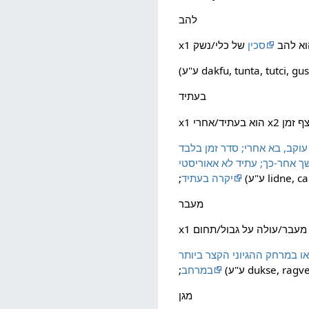
להב
 הוא להב
סכין
dakfu, tunta, tutci, guska,
בעתיד
ן בלבד (אחרת יש להשתמש ב-lidne); אאוריסטי בזה ש-x1 יכול להיות חופף בזמן ל-x2 כל עוד
א אאוריסטי (= fambalvi); ברירת המחדל ל-x2 היא נקודת ההתייחסות ברצף המרחב והזמן, לכן: x1
lidne, cabn
יקרה בעתיד
מעבר
 ביותר (בהתאם ל-ragve); גם לא מוגבל למיקום
dukse, ragve, 
במרחב
מגן