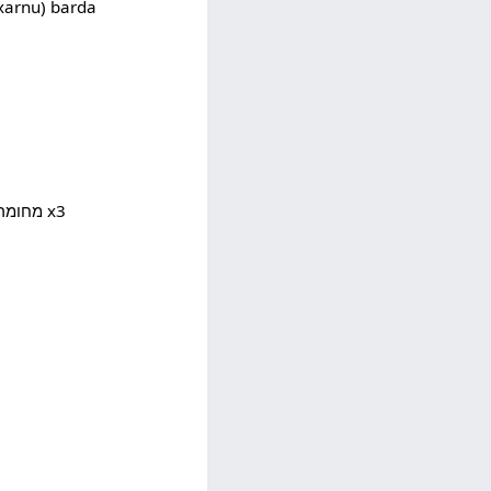
(ע"ע nu) barda
x1 מתקמר/מתעקם/מתעקל מעל/מסביב ל-x2 ועשוי מחומר x3;‏ x1 הוא קשת/קימור מעל/מסביב ל-x2 מחומר x3