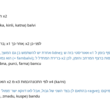
של כלי/נשק x2
x1
(ע"ע  kinli, katna) balvi
x1 הוא בעתיד/אחרי x2 ברצף זמן; x1 אחר-כך; x2 לפני-כן
גם המשך, עוקב, בא אחרי; סדר זמ
הוא נמשך אחר-כך; עתיד ל
;‏ (ע"ע a, purci, farna) bancu
x1 הוא מעבר/עולה על גבול/תחום x2 מ-x3 לפי התכונה/כמות x4 ‏(ka/ni)
בצד השני של גבול, אבל לאו דווקא ישר 'ממול' או במרחק ההגיוני הקצר
;‏ (ע"ע zmadu, kuspe) bandu