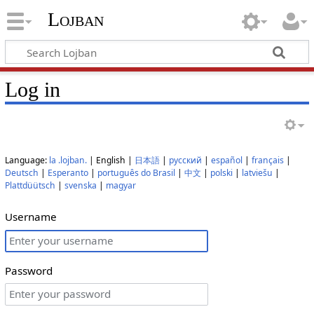
Lojban
Log in
Language:
la .lojban.
| English |
日本語
|
русский
|
español
|
français
|
Deutsch
|
Esperanto
|
português do Brasil
|
中文
|
polski
|
latviešu
|
Plattdüütsch
|
svenska
|
magyar
Username
Password